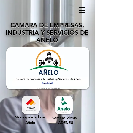
CAMARA DE EMPRESAS,
INDUSTRIA Y SERVICIOS DE
AÑELO
Municipalidad de
Campos Virtual
Añelo
ADENEU